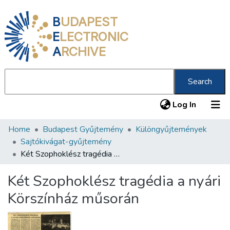
B
UDAPEST
E
LECTRONIC
A
RCHIVE
Search
(current
Log In
Home
Budapest Gyűjtemény
Különgyűjtemények
Communities & Collections
Sajtókivágat-gyűjtemény
All of DSpace
Két Szophoklész tragédia a nyári Körszínház műsorán
Statistics
Két Szophoklész tragédia a nyári
About us
Körszínház műsorán