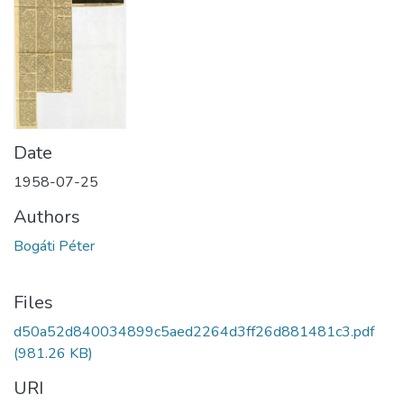
Date
1958-07-25
Authors
Bogáti Péter
Files
d50a52d840034899c5aed2264d3ff26d881481c3.pdf
(981.26 KB)
URI