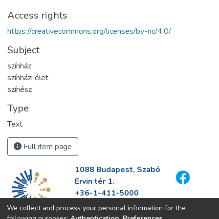
Access rights
https://creativecommons.org/licenses/by-nc/4.0/
Subject
színház
színházi élet
színész
Type
Text
Full item page
1088 Budapest, Szabó
Ervin tér 1.
+36-1-411-5000
info@fszek.hu
We collect and process your personal information for the
https://fszek.hu
following purposes:
Authentication, Preferences,