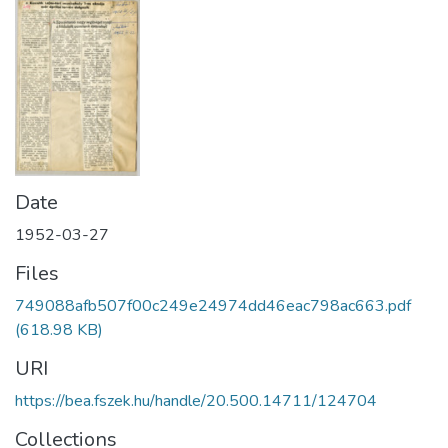
Date
1952-03-27
Files
749088afb507f00c249e24974dd46eac798ac663.pdf
(618.98 KB)
URI
https://bea.fszek.hu/handle/20.500.14711/124704
Collections