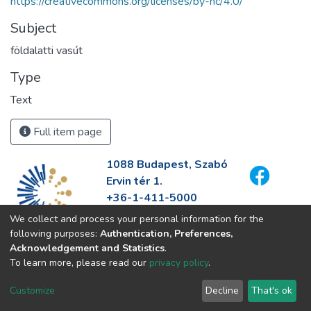
https://creativecommons.org/licenses/by-nc/4.0/
Subject
földalatti vasút
Type
Text
Full item page
1088 Budapest, Szabó
Ervin tér 1.
+36-1-411-5000
info@fszek.hu
We collect and process your personal information for the
https://fszek.hu
following purposes:
Authentication, Preferences,
Acknowledgement and Statistics
.
To learn more, please read our
privacy policy
.
Customize
Decline
That's ok