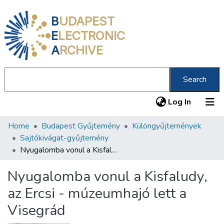
B
UDAPEST
E
LECTRONIC
A
RCHIVE
Search
(current
Log In
Home
Budapest Gyűjtemény
Különgyűjtemények
Communities & Collections
Sajtókivágat-gyűjtemény
All of DSpace
Nyugalomba vonul a Kisfaludy, az Ercsi - múzeumhajó lett a Visegrád
Statistics
Nyugalomba vonul a Kisfaludy,
About us
az Ercsi - múzeumhajó lett a
Visegrád