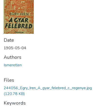
Date
1905-05-04
Authors
Ismeretlen
Files
244056_Egry_Iren_A_gyar_felebred_c._regenye.jpg
(120.78 KB)
Keywords