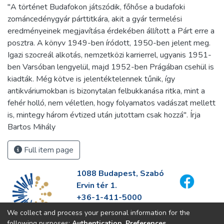
"A történet Budafokon játszódik, főhőse a budafoki
zománcedénygyár párttitkára, akit a gyár termelési
eredményeinek megjavítása érdekében állított a Párt erre a
posztra. A könyv 1949-ben íródott, 1950-ben jelent meg.
Igazi szocreál alkotás, nemzetközi karrierrel, ugyanis 1951-
ben Varsóban lengyelül, majd 1952-ben Prágában csehül is
kiadták. Még kötve is jelentéktelennek tűnik, így
antikváriumokban is bizonytalan felbukkanása ritka, mint a
fehér holló, nem véletlen, hogy folyamatos vadászat mellett
is, mintegy három évtized után jutottam csak hozzá". Írja
Bartos Mihály
Full item page
1088 Budapest, Szabó
Ervin tér 1.
+36-1-411-5000
info@fszek.hu
We collect and process your personal information for the
https://fszek.hu
following purposes:
Authentication, Preferences,