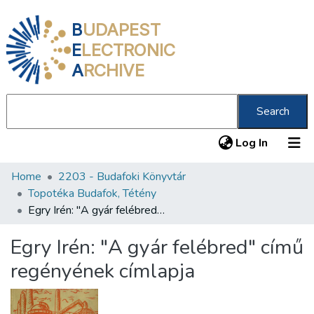
B
UDAPEST
E
LECTRONIC
A
RCHIVE
Search
(current
Log In
Home
2203 - Budafoki Könyvtár
Communities & Collections
Topotéka Budafok, Tétény
All of DSpace
Egry Irén: "A gyár felébred" című regényének címlapja
Statistics
Egry Irén: "A gyár felébred" című
About us
regényének címlapja