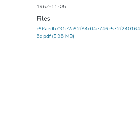
1982-11-05
Files
c96aedb731e2a92f84c04e746c572f240164
8d.pdf
(5.98 MB)