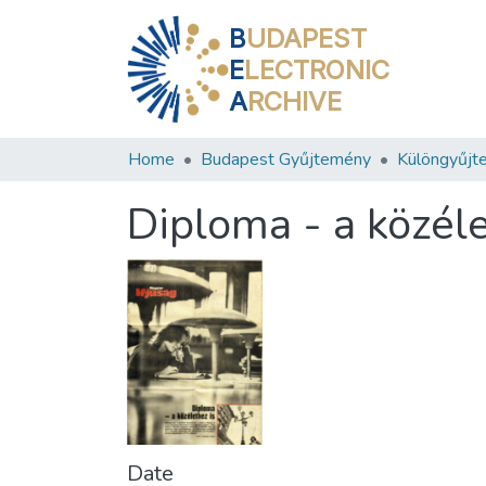
B
UDAPEST
E
LECTRONIC
A
RCHIVE
Home
Budapest Gyűjtemény
Különgyűjt
Diploma - a közéle
Date