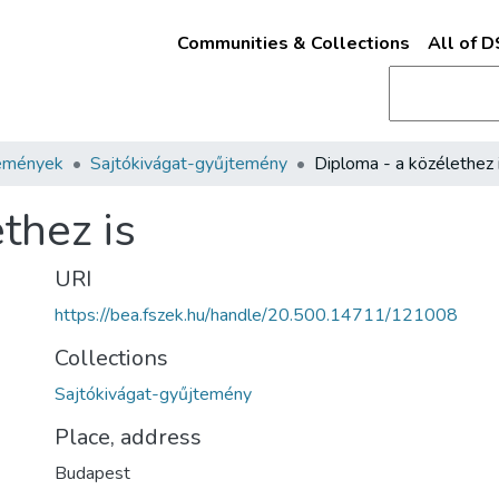
Communities & Collections
All of 
emények
Sajtókivágat-gyűjtemény
Diploma - a közélethez 
thez is
URI
https://bea.fszek.hu/handle/20.500.14711/121008
Collections
Sajtókivágat-gyűjtemény
Place, address
Budapest