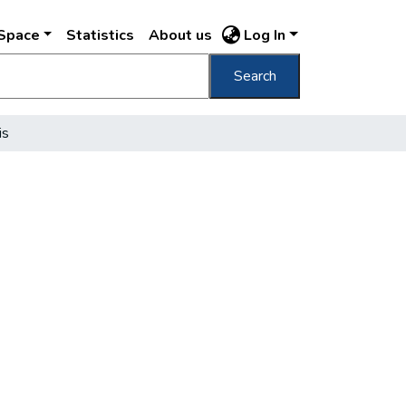
DSpace
Statistics
About us
Log In
Search
is