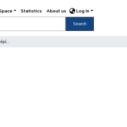
DSpace
Statistics
About us
Log In
Search
Az újpesti vasúti híd újjáépítése