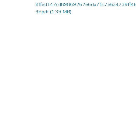
8ffed147cd89869262e6da71c7e6a4739ff4
3c.pdf
(1.39 MB)