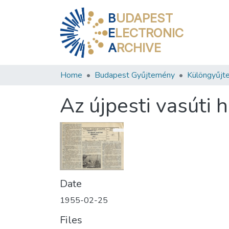
B
UDAPEST
E
LECTRONIC
A
RCHIVE
Home
Budapest Gyűjtemény
Különgyűjt
Az újpesti vasúti h
Date
1955-02-25
Files