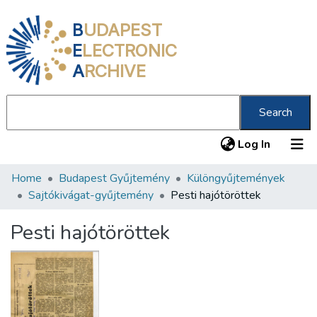
B
UDAPEST
E
LECTRONIC
A
RCHIVE
Search
(current
Log In
Home
Budapest Gyűjtemény
Különgyűjtemények
Communities & Collections
Sajtókivágat-gyűjtemény
Pesti hajótöröttek
All of DSpace
Pesti hajótöröttek
Statistics
About us