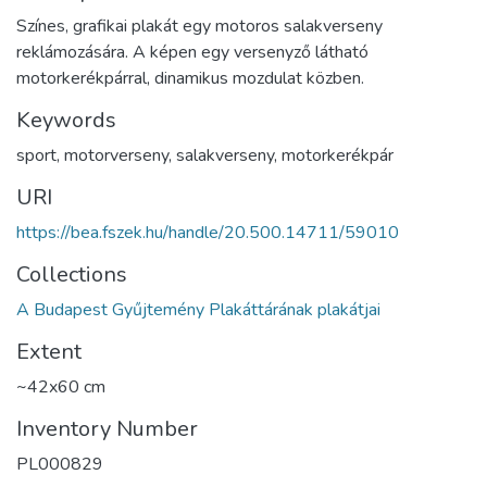
Színes, grafikai plakát egy motoros salakverseny
reklámozására. A képen egy versenyző látható
motorkerékpárral, dinamikus mozdulat közben.
Keywords
sport, motorverseny, salakverseny, motorkerékpár
URI
https://bea.fszek.hu/handle/20.500.14711/59010
Collections
A Budapest Gyűjtemény Plakáttárának plakátjai
Extent
~42x60 cm
Inventory Number
PL000829