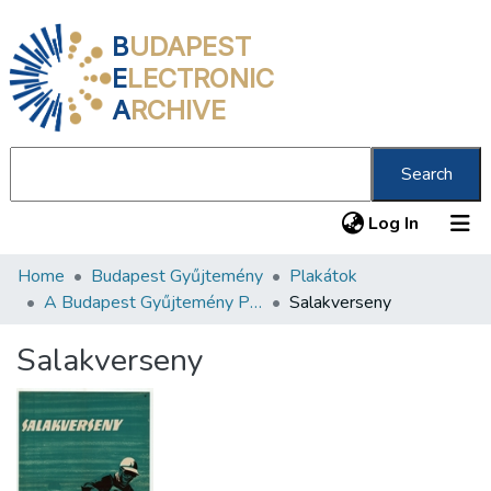
B
UDAPEST
E
LECTRONIC
A
RCHIVE
Search
(current
Log In
Home
Budapest Gyűjtemény
Plakátok
Communities & Collections
A Budapest Gyűjtemény Plakáttárának plakátjai
Salakverseny
All of DSpace
Salakverseny
Statistics
About us