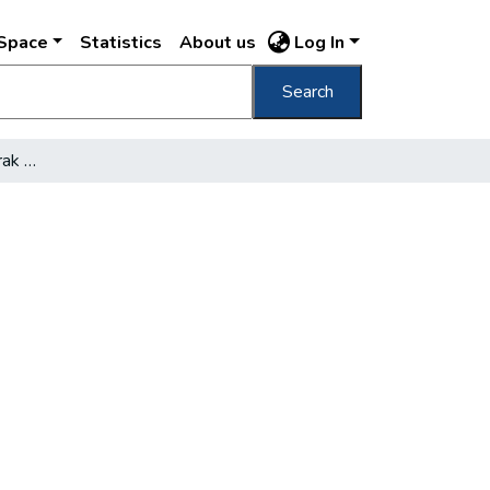
DSpace
Statistics
About us
Log In
Search
Szakszervezeti könyvtárak a vasiparban