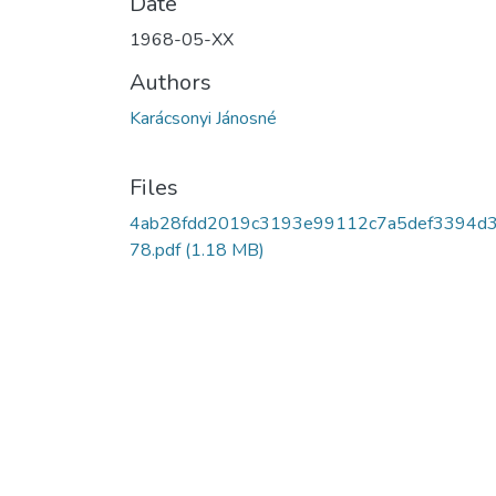
Date
1968-05-XX
Authors
Karácsonyi Jánosné
Files
4ab28fdd2019c3193e99112c7a5def3394d
78.pdf
(1.18 MB)