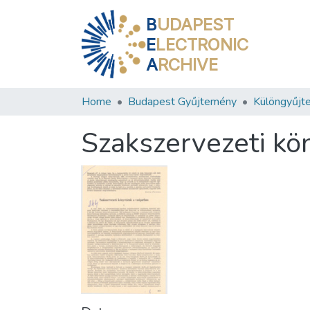
B
UDAPEST
E
LECTRONIC
A
RCHIVE
Home
Budapest Gyűjtemény
Különgyűjt
Szakszervezeti kö