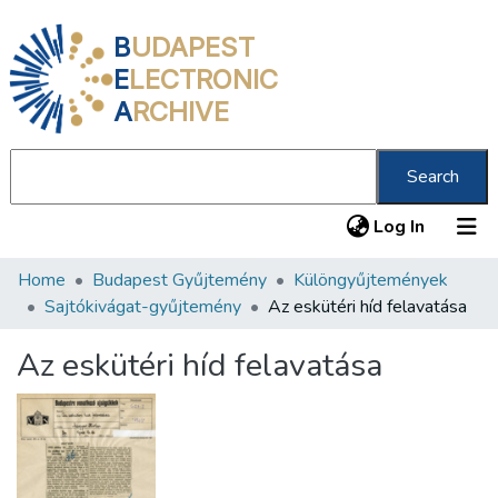
B
UDAPEST
E
LECTRONIC
A
RCHIVE
Search
(current
Log In
Home
Budapest Gyűjtemény
Különgyűjtemények
Communities & Collections
Sajtókivágat-gyűjtemény
Az eskütéri híd felavatása
All of DSpace
Az eskütéri híd felavatása
Statistics
About us