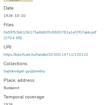
Date
1926-10-10
Files
0a59f53b6106275e6b839c9800782a1ef2f07abb.pdf
(370.4 KB)
URI
https://bea.fszek.hu/handle/20.500.14711/130122
Collections
Sajtókivágat-gyűjtemény
Place, address
Budapest
Temporal coverage
1926