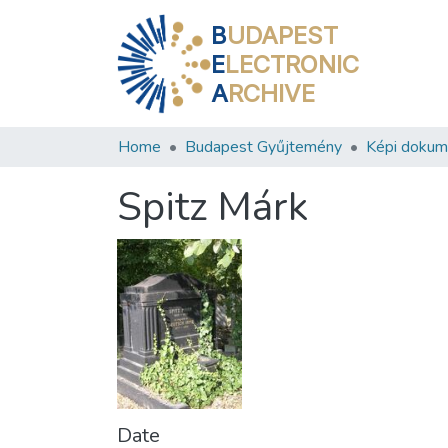
B
UDAPEST
E
LECTRONIC
A
RCHIVE
Home
Budapest Gyűjtemény
Képi doku
Spitz Márk
Date