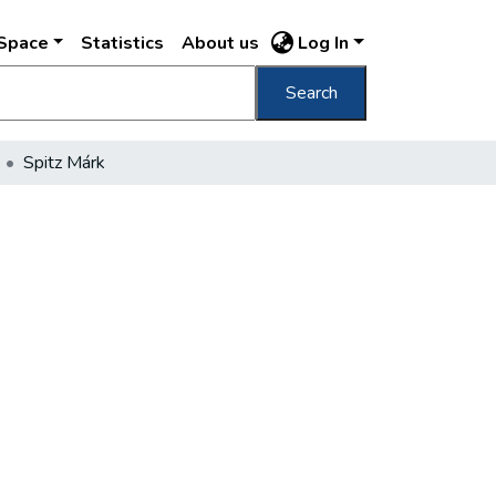
DSpace
Statistics
About us
Log In
Search
Spitz Márk