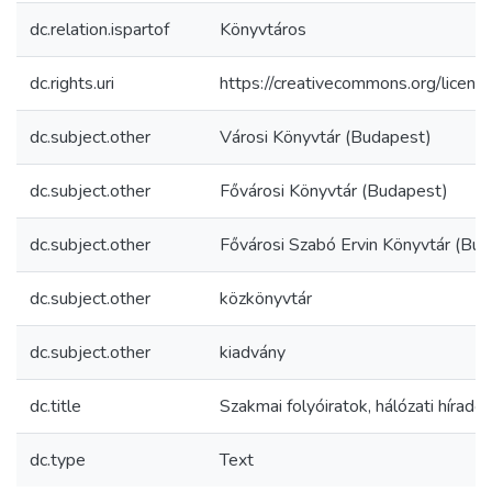
dc.relation.ispartof
Könyvtáros
dc.rights.uri
https://creativecommons.org/licens
dc.subject.other
Városi Könyvtár (Budapest)
dc.subject.other
Fővárosi Könyvtár (Budapest)
dc.subject.other
Fővárosi Szabó Ervin Könyvtár (Bu
dc.subject.other
közkönyvtár
dc.subject.other
kiadvány
dc.title
Szakmai folyóiratok, hálózati híradó
dc.type
Text