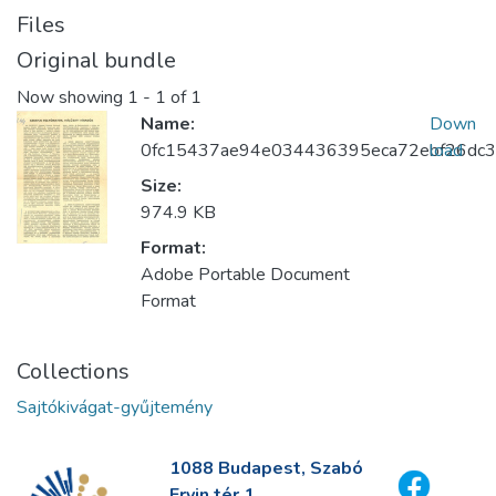
Files
Original bundle
Now showing
1 - 1 of 1
Name:
Down
0fc15437ae94e034436395eca72ebf26dc3c
load
Size:
974.9 KB
Format:
Adobe Portable Document
Format
Collections
Sajtókivágat-gyűjtemény
1088 Budapest, Szabó
Ervin tér 1.