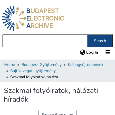
B
UDAPEST
E
LECTRONIC
A
RCHIVE
Search
(current
Log In
Home
Budapest Gyűjtemény
Különgyűjtemények
Communities & Collections
Sajtókivágat-gyűjtemény
All of DSpace
Szakmai folyóiratok, hálózati híradók
Statistics
Szakmai folyóiratok, hálózati
About us
híradók
Simple item page