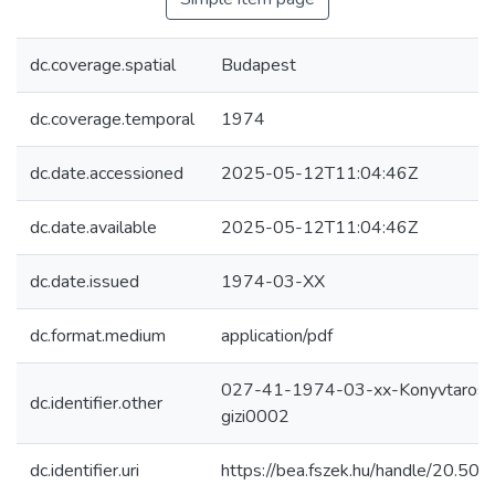
dc.coverage.spatial
Budapest
dc.coverage.temporal
1974
dc.date.accessioned
2025-05-12T11:04:46Z
dc.date.available
2025-05-12T11:04:46Z
dc.date.issued
1974-03-XX
dc.format.medium
application/pdf
027-41-1974-03-xx-Konyvtaros
dc.identifier.other
gizi0002
dc.identifier.uri
https://bea.fszek.hu/handle/20.5