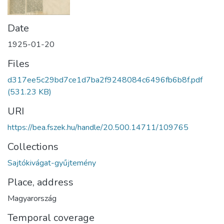
Date
1925-01-20
Files
d317ee5c29bd7ce1d7ba2f9248084c6496fb6b8f.pdf
(531.23 KB)
URI
https://bea.fszek.hu/handle/20.500.14711/109765
Collections
Sajtókivágat-gyűjtemény
Place, address
Magyarország
Temporal coverage