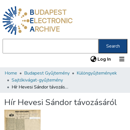
B
UDAPEST
E
LECTRONIC
A
RCHIVE
Search
(current
Log In
Home
Budapest Gyűjtemény
Különgyűjtemények
Communities & Collections
Sajtókivágat-gyűjtemény
All of DSpace
Hír Hevesi Sándor távozásáról
Statistics
Hír Hevesi Sándor távozásáról
About us