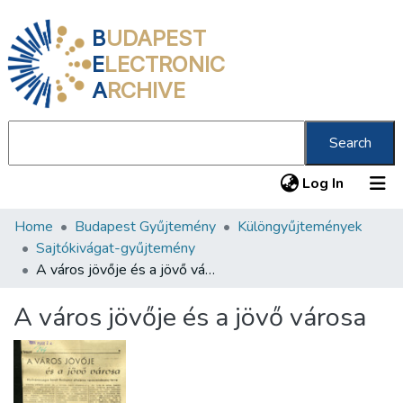
B
UDAPEST
E
LECTRONIC
A
RCHIVE
Search
(current
Log In
Home
Budapest Gyűjtemény
Különgyűjtemények
Communities & Collections
Sajtókivágat-gyűjtemény
All of DSpace
A város jövője és a jövő városa
Statistics
A város jövője és a jövő városa
About us