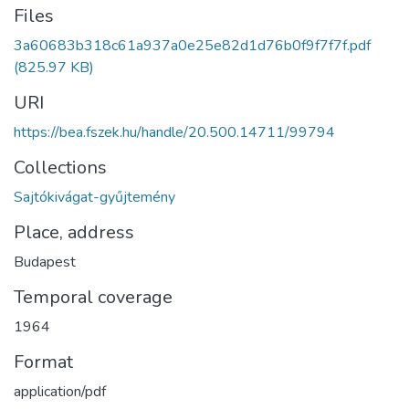
Files
3a60683b318c61a937a0e25e82d1d76b0f9f7f7f.pdf
(825.97 KB)
URI
https://bea.fszek.hu/handle/20.500.14711/99794
Collections
Sajtókivágat-gyűjtemény
Place, address
Budapest
Temporal coverage
1964
Format
application/pdf