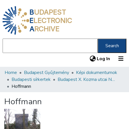
B
UDAPEST
E
LECTRONIC
A
RCHIVE
Search
(current
Log In
Home
Budapest Gyűjtemény
Képi dokumentumok
Communities & Collections
Budapesti sírkertek
Budapest X. Kozma utcai Neológ Zsidó Temető
All of DSpace
Hoffmann
Statistics
Hoffmann
About us