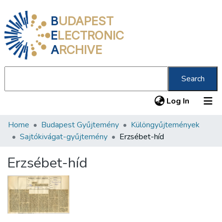
B
UDAPEST
E
LECTRONIC
A
RCHIVE
Search
(current
Log In
Home
Budapest Gyűjtemény
Különgyűjtemények
Communities & Collections
Sajtókivágat-gyűjtemény
Erzsébet-híd
All of DSpace
Erzsébet-híd
Statistics
About us