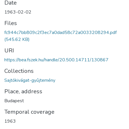
Date
1963-02-02
Files
fc944c7bb809c2f3ec7a0dad58c72a0033208294.pdf
(545.62 KB)
URI
https://bea.fszek.hu/handle/20.500.14711/130867
Collections
Sajtókivágat-gyűjtemény
Place, address
Budapest
Temporal coverage
1963