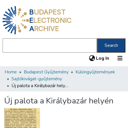
B
UDAPEST
E
LECTRONIC
A
RCHIVE
Search
(current
Log In
Home
Budapest Gyűjtemény
Különgyűjtemények
Communities & Collections
Sajtókivágat-gyűjtemény
All of DSpace
Új palota a Királybazár helyén
Statistics
Új palota a Királybazár helyén
About us