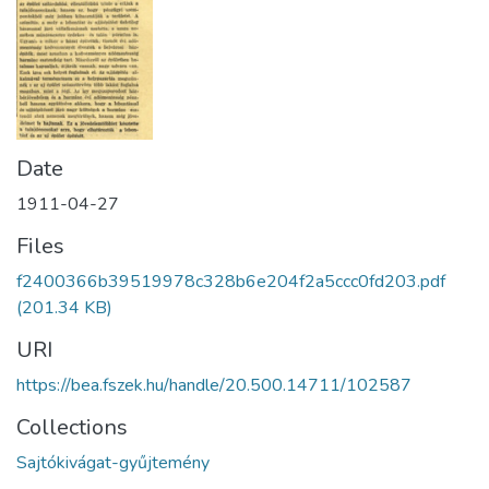
Date
1911-04-27
Files
f2400366b39519978c328b6e204f2a5ccc0fd203.pdf
(201.34 KB)
URI
https://bea.fszek.hu/handle/20.500.14711/102587
Collections
Sajtókivágat-gyűjtemény