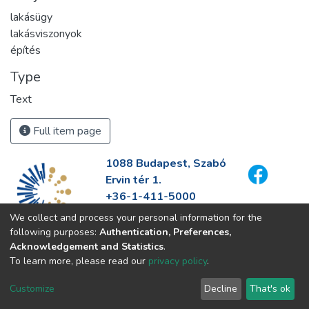
lakásügy
lakásviszonyok
építés
Type
Text
Full item page
1088 Budapest, Szabó
Ervin tér 1.
+36-1-411-5000
info@fszek.hu
We collect and process your personal information for the
https://fszek.hu
following purposes:
Authentication, Preferences,
Acknowledgement and Statistics
.
To learn more, please read our
privacy policy
.
Customize
Decline
That's ok