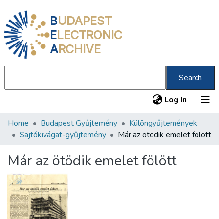
B
UDAPEST
E
LECTRONIC
A
RCHIVE
Search
(current
Log In
Home
Budapest Gyűjtemény
Különgyűjtemények
Communities & Collections
Sajtókivágat-gyűjtemény
Már az ötödik emelet fölött
All of DSpace
Már az ötödik emelet fölött
Statistics
About us