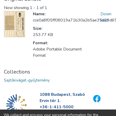
Now showing
1 - 1 of 1
Name:
Down
cce0a8f05ff08019a71b30a2b5ae35d29d65
load
Size:
253.77 KB
Format:
Adobe Portable Document
Format
Collections
Sajtókivágat-gyűjtemény
1088 Budapest, Szabó
Ervin tér 1.
+36-1-411-5000
info@fszek.hu
We collect and process your personal information for the