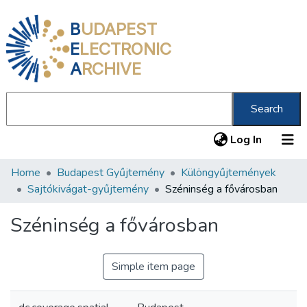
B
UDAPEST
E
LECTRONIC
A
RCHIVE
Search
(current
Log In
Home
Budapest Gyűjtemény
Különgyűjtemények
Communities & Collections
Sajtókivágat-gyűjtemény
Széninség a fővárosban
All of DSpace
Széninség a fővárosban
Statistics
About us
Simple item page