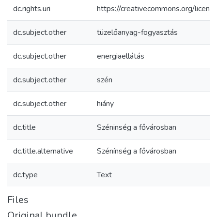
dc.rights.uri
https://creativecommons.org/licens
dc.subject.other
tüzelőanyag-fogyasztás
dc.subject.other
energiaellátás
dc.subject.other
szén
dc.subject.other
hiány
dc.title
Széninség a fővárosban
dc.title.alternative
Szénínség a fővárosban
dc.type
Text
Files
Original bundle