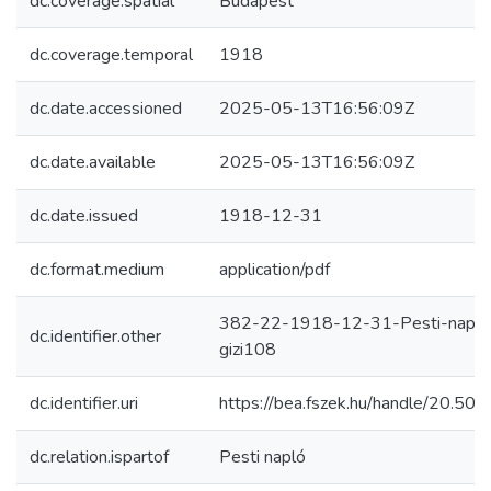
dc.coverage.spatial
Budapest
dc.coverage.temporal
1918
dc.date.accessioned
2025-05-13T16:56:09Z
dc.date.available
2025-05-13T16:56:09Z
dc.date.issued
1918-12-31
dc.format.medium
application/pdf
382-22-1918-12-31-Pesti-napl
dc.identifier.other
gizi108
dc.identifier.uri
https://bea.fszek.hu/handle/20.5
dc.relation.ispartof
Pesti napló