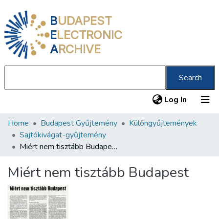
B
UDAPEST
E
LECTRONIC
A
RCHIVE
Search
(current
Log In
Home
Budapest Gyűjtemény
Különgyűjtemények
Communities & Collections
Sajtókivágat-gyűjtemény
All of DSpace
Miért nem tisztább Budapest
Statistics
Miért nem tisztább Budapest
About us