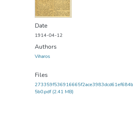
Date
1914-04-12
Authors
Viharos
Files
273359f536916665f2ace3983dcd61ef684
5b0.pdf
(2.41 MB)