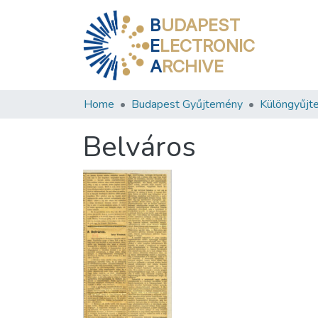
B
UDAPEST
E
LECTRONIC
A
RCHIVE
Home
Budapest Gyűjtemény
Különgyűjt
Belváros