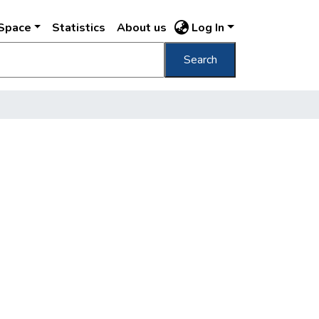
DSpace
Statistics
About us
Log In
Search