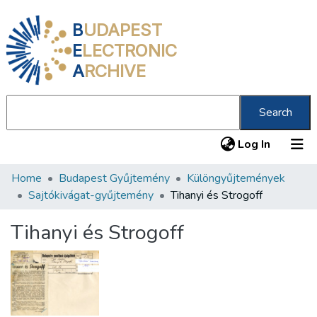
B
UDAPEST
E
LECTRONIC
A
RCHIVE
Search
(current
Log In
Home
Budapest Gyűjtemény
Különgyűjtemények
Communities & Collections
Sajtókivágat-gyűjtemény
Tihanyi és Strogoff
All of DSpace
Tihanyi és Strogoff
Statistics
About us