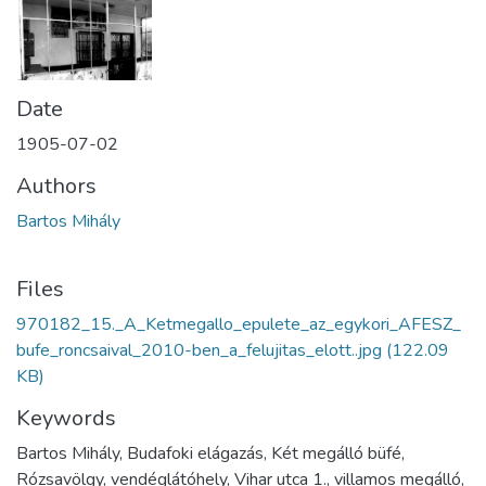
Date
1905-07-02
Authors
Bartos Mihály
Files
970182_15._A_Ketmegallo_epulete_az_egykori_AFESZ_
bufe_roncsaival_2010-ben_a_felujitas_elott..jpg
(122.09
KB)
Keywords
Bartos Mihály, Budafoki elágazás, Két megálló büfé,
Rózsavölgy, vendéglátóhely, Vihar utca 1., villamos megálló,