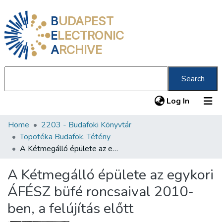
B
UDAPEST
E
LECTRONIC
A
RCHIVE
Search
(current
Log In
Home
2203 - Budafoki Könyvtár
Communities & Collections
Topotéka Budafok, Tétény
All of DSpace
A Kétmegálló épülete az egykori ÁFÉSZ büfé roncsaival 2010-ben, a felújítás előtt
Statistics
A Kétmegálló épülete az egykori
About us
ÁFÉSZ büfé roncsaival 2010-
ben, a felújítás előtt