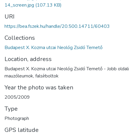
14_screen.jpg
(107.13 KB)
URI
https://bea.fszek.hu/handle/20.500.14711/60403
Collections
Budapest X. Kozma utcai Neológ Zsidó Temető
Location, address
Budapest X. Kozma utcai Neológ Zsidó Temető - Jobb oldali
mauzóleumok, falsírboltok
Year the photo was taken
2005/2009
Type
Photograph
GPS latitude