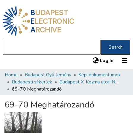
B
UDAPEST
E
LECTRONIC
A
RCHIVE
Search
(current
Log In
Home
Budapest Gyűjtemény
Képi dokumentumok
Communities & Collections
Budapesti sírkertek
Budapest X. Kozma utcai Neológ Zsidó Temető
All of DSpace
69-70 Meghatározandó
Statistics
69-70 Meghatározandó
About us