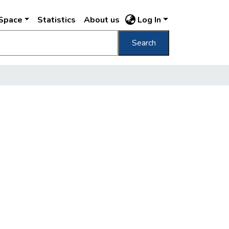
DSpace
Statistics
About us
Log In
Search