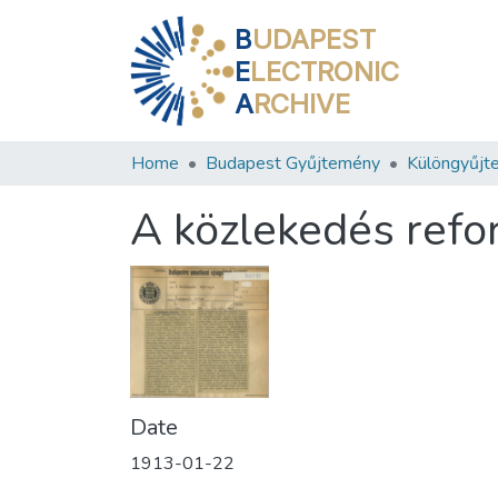
B
UDAPEST
E
LECTRONIC
A
RCHIVE
Home
Budapest Gyűjtemény
Különgyűjt
A közlekedés refo
Date
1913-01-22