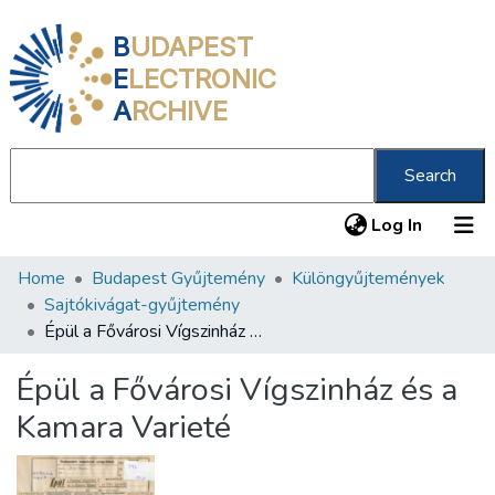
B
UDAPEST
E
LECTRONIC
A
RCHIVE
Search
(current
Log In
Home
Budapest Gyűjtemény
Különgyűjtemények
Communities & Collections
Sajtókivágat-gyűjtemény
All of DSpace
Épül a Fővárosi Vígszinház és a Kamara Varieté
Statistics
Épül a Fővárosi Vígszinház és a
About us
Kamara Varieté