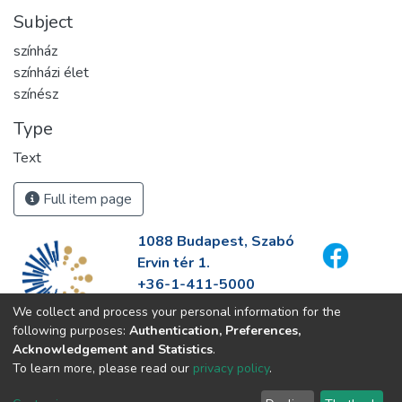
Subject
színház
színházi élet
színész
Type
Text
Full item page
1088 Budapest, Szabó
Ervin tér 1.
+36-1-411-5000
info@fszek.hu
We collect and process your personal information for the
https://fszek.hu
following purposes:
Authentication, Preferences,
Acknowledgement and Statistics
.
To learn more, please read our
privacy policy
.