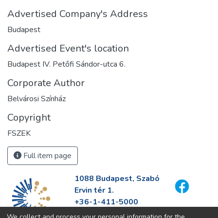
Advertised Company's Address
Budapest
Advertised Event's location
Budapest IV. Petőfi Sándor-utca 6.
Corporate Author
Belvárosi Színház
Copyright
FSZEK
Full item page
1088 Budapest, Szabó
Ervin tér 1.
+36-1-411-5000
info@fszek.hu
We collect and process your personal information for the