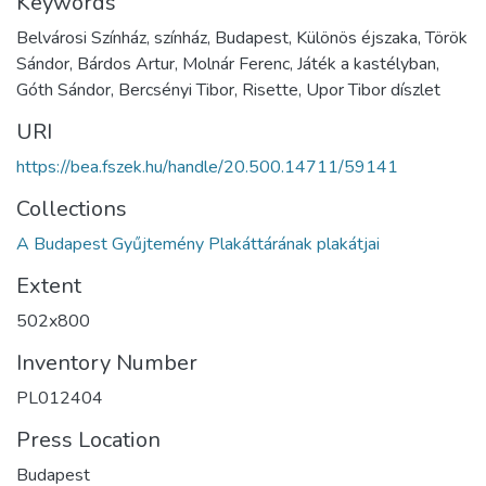
Keywords
Belvárosi Színház, színház, Budapest, Különös éjszaka, Török
Sándor, Bárdos Artur, Molnár Ferenc, Játék a kastélyban,
Góth Sándor, Bercsényi Tibor, Risette, Upor Tibor díszlet
URI
https://bea.fszek.hu/handle/20.500.14711/59141
Collections
A Budapest Gyűjtemény Plakáttárának plakátjai
Extent
502x800
Inventory Number
PL012404
Press Location
Budapest