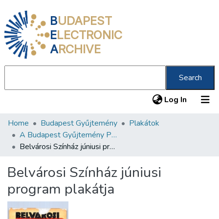
B
UDAPEST
E
LECTRONIC
A
RCHIVE
Search
(current
Log In
Home
Budapest Gyűjtemény
Plakátok
Communities & Collections
A Budapest Gyűjtemény Plakáttárának plakátjai
All of DSpace
Belvárosi Színház júniusi program plakátja
Statistics
Belvárosi Színház júniusi
About us
program plakátja