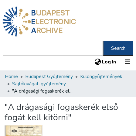
B
UDAPEST
E
LECTRONIC
A
RCHIVE
Search
(current
Log In
Home
Budapest Gyűjtemény
Különgyűjtemények
Communities & Collections
Sajtókivágat-gyűjtemény
All of DSpace
"A drágasági fogaskerék első fogát kell kitörni"
Statistics
"A drágasági fogaskerék első
About us
fogát kell kitörni"