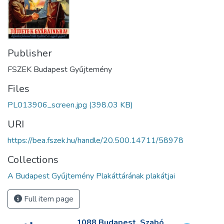
Publisher
FSZEK Budapest Gyűjtemény
Files
PL013906_screen.jpg
(398.03 KB)
URI
https://bea.fszek.hu/handle/20.500.14711/58978
Collections
A Budapest Gyűjtemény Plakáttárának plakátjai
Full item page
1088 Budapest, Szabó