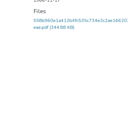
1966-11-17
Files
558b960e1a412b4fc535c734e3c2ae16620
eae.pdf
(344.88 KB)