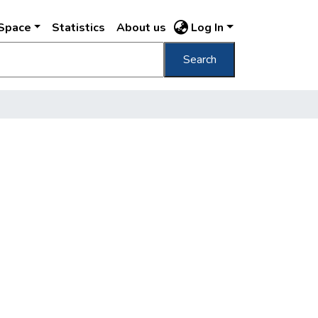
DSpace
Statistics
About us
Log In
Search