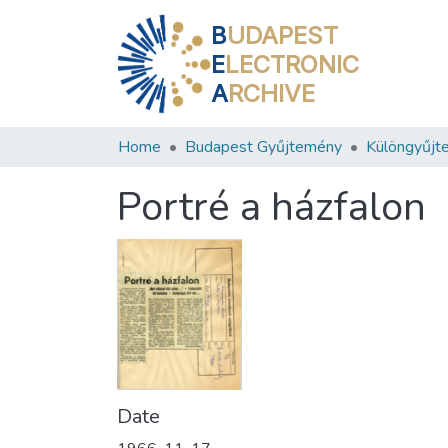
B
UDAPEST
E
LECTRONIC
A
RCHIVE
Home
Budapest Gyűjtemény
Különgyűjt
Portré a házfalon
Date