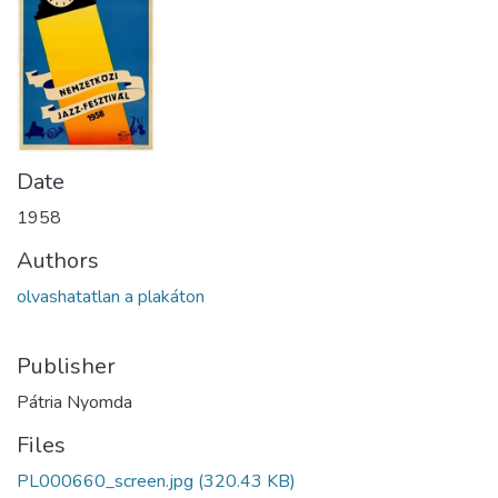
Date
1958
Authors
olvashatatlan a plakáton
Publisher
Pátria Nyomda
Files
PL000660_screen.jpg
(320.43 KB)