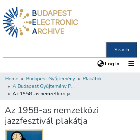
B
UDAPEST
E
LECTRONIC
A
RCHIVE
Search
(current
Log In
Home
Budapest Gyűjtemény
Plakátok
Communities & Collections
A Budapest Gyűjtemény Plakáttárának plakátjai
All of DSpace
Az 1958-as nemzetközi jazzfesztivál plakátja
Statistics
Az 1958-as nemzetközi
About us
jazzfesztivál plakátja