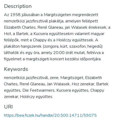
Description
Az 1958 júliusában a Margitszigeten megrendezett
nemzetközi jazzfesztivál plakátja, amelyen fellépett
Elizabeth Charles, René Glaneau, jan Walasek énekesek, a
Hot, a Bartek, a Kucsera együttesekm valamint magyar
fellépők, mint a Chappy és a Holéczy együttesek. A
plakáton hangszerek (zongora, kürt, szaxofon, hegedű)
láthatók és egy óra, amely 20:00 órát mutat, felhívva a
figyelmet a margitszigeti koncert kezdési időpontjára.
Keywords
nemzetközi jazzfesztivál, zene, Margitsziget, Elizabeth
Charles, René Glaneau, Jan Walasek, Hoz zenekar, Bartek
együttes, Die Feetwarmers, Kucsera együttes, Chappy
zenekar, Holéczy együttes
URI
https://bea.fszek.hu/handle/20.500.14711/59075