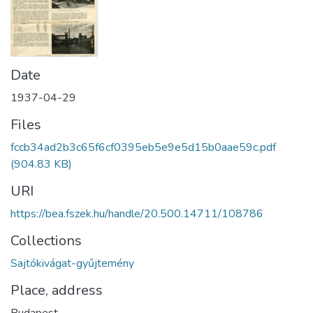
Date
1937-04-29
Files
fccb34ad2b3c65f6cf0395eb5e9e5d15b0aae59c.pdf
(904.83 KB)
URI
https://bea.fszek.hu/handle/20.500.14711/108786
Collections
Sajtókivágat-gyűjtemény
Place, address