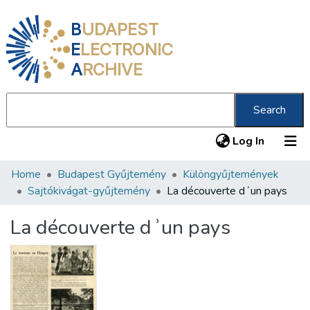
B
UDAPEST
E
LECTRONIC
A
RCHIVE
Search
(current
Log In
Home
Budapest Gyűjtemény
Különgyűjtemények
Communities & Collections
Sajtókivágat-gyűjtemény
La découverte dʾun pays
All of DSpace
La découverte dʾun pays
Statistics
About us