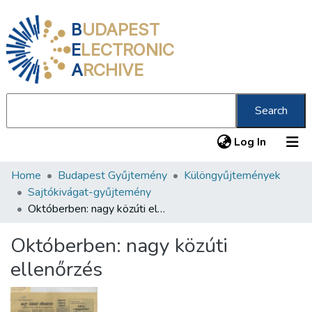
B
UDAPEST
E
LECTRONIC
A
RCHIVE
Search
(current
Log In
Home
Budapest Gyűjtemény
Különgyűjtemények
Communities & Collections
Sajtókivágat-gyűjtemény
All of DSpace
Októberben: nagy közúti ellenőrzés
Statistics
Októberben: nagy közúti
About us
ellenőrzés