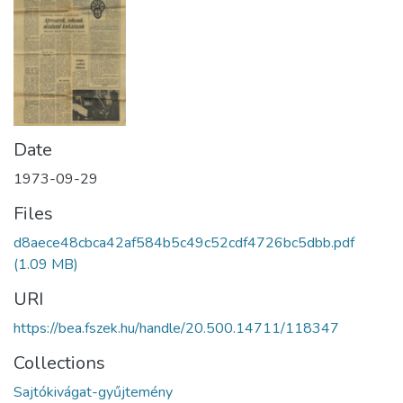
Date
1973-09-29
Files
d8aece48cbca42af584b5c49c52cdf4726bc5dbb.pdf
(1.09 MB)
URI
https://bea.fszek.hu/handle/20.500.14711/118347
Collections
Sajtókivágat-gyűjtemény