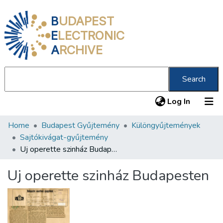
B
UDAPEST
E
LECTRONIC
A
RCHIVE
Search
(current
Log In
Home
Budapest Gyűjtemény
Különgyűjtemények
Communities & Collections
Sajtókivágat-gyűjtemény
All of DSpace
Uj operette szinház Budapesten
Statistics
Uj operette szinház Budapesten
About us