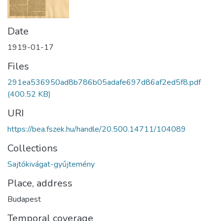
Date
1919-01-17
Files
291ea536950ad8b786b05adafe697d86af2ed5f8.pdf
(400.52 KB)
URI
https://bea.fszek.hu/handle/20.500.14711/104089
Collections
Sajtókivágat-gyűjtemény
Place, address
Budapest
Temporal coverage