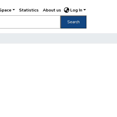
DSpace
Statistics
About us
Log In
Search