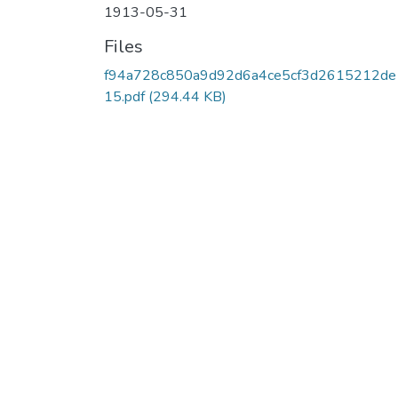
1913-05-31
Files
f94a728c850a9d92d6a4ce5cf3d2615212de
15.pdf
(294.44 KB)