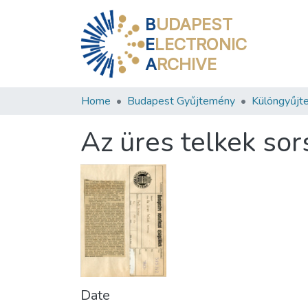
B
UDAPEST
E
LECTRONIC
A
RCHIVE
Home
Budapest Gyűjtemény
Különgyűjt
Az üres telkek sor
Date