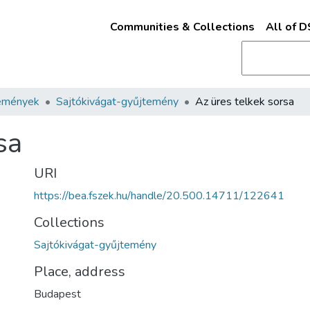
Communities & Collections
All of 
emények
Sajtókivágat-gyűjtemény
Az üres telkek sorsa
sa
URI
https://bea.fszek.hu/handle/20.500.14711/122641
Collections
Sajtókivágat-gyűjtemény
Place, address
Budapest