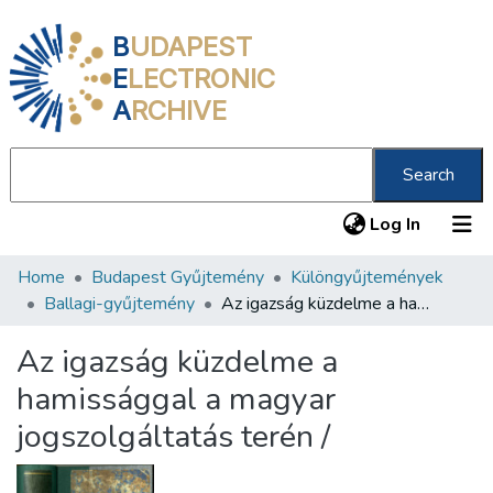
B
UDAPEST
E
LECTRONIC
A
RCHIVE
Search
(current
Log In
Home
Budapest Gyűjtemény
Különgyűjtemények
Communities & Collections
Ballagi-gyűjtemény
Az igazság küzdelme a hamissággal a magyar jogszolgáltatás terén /
All of DSpace
Az igazság küzdelme a
Statistics
hamissággal a magyar
About us
jogszolgáltatás terén /