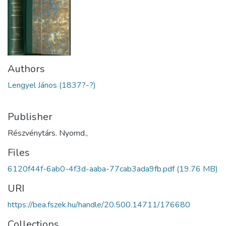
Authors
Lengyel János (1837?-?)
Publisher
Részvénytárs. Nyomd.,
Files
6120f44f-6ab0-4f3d-aaba-77cab3ada9fb.pdf
(19.76 MB)
URI
https://bea.fszek.hu/handle/20.500.14711/176680
Collections