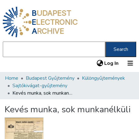
B
UDAPEST
E
LECTRONIC
A
RCHIVE
Search
(current
Log In
Home
Budapest Gyűjtemény
Különgyűjtemények
Communities & Collections
Sajtókivágat-gyűjtemény
All of DSpace
Kevés munka, sok munkanélküli
Statistics
Kevés munka, sok munkanélküli
About us