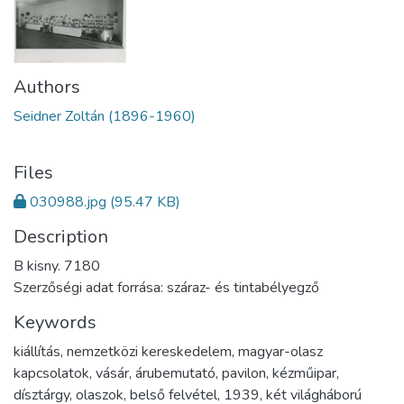
Authors
Seidner Zoltán (1896-1960)
Files
030988.jpg
(95.47 KB)
Description
B kisny. 7180
Szerzőségi adat forrása: száraz- és tintabélyegző
Keywords
kiállítás
,
nemzetközi kereskedelem
,
magyar-olasz
kapcsolatok
,
vásár
,
árubemutató
,
pavilon
,
kézműipar
,
dísztárgy
,
olaszok
,
belső felvétel
,
1939
,
két világháború