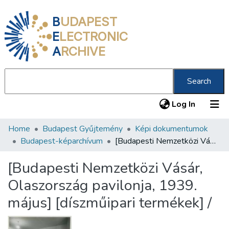
B
UDAPEST
E
LECTRONIC
A
RCHIVE
Search
(current
Log In
Home
Budapest Gyűjtemény
Képi dokumentumok
Communities & Collections
Budapest-képarchívum
[Budapesti Nemzetközi Vásár, Olaszország pavilonja, 1939. május] [díszműipari termékek] /
All of DSpace
[Budapesti Nemzetközi Vásár,
Statistics
Olaszország pavilonja, 1939.
About us
május] [díszműipari termékek] /