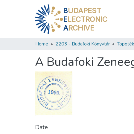
B
UDAPEST
E
LECTRONIC
A
RCHIVE
Home
2203 - Budafoki Könyvtár
Topoték
A Budafoki Zenee
Date