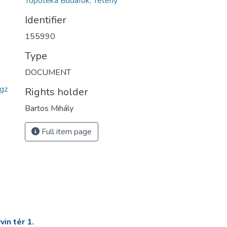
Topotéka Budafok, Tétény
Identifier
155990
Type
DOCUMENT
gz
Rights holder
Bartos Mihály
Full item page
in tér 1.