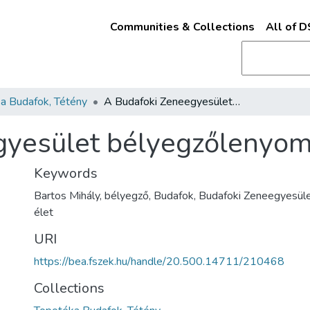
Communities & Collections
All of 
a Budafok, Tétény
A Budafoki Zeneegyesület bélyegzőlenyomata
gyesület bélyegzőlenyo
Keywords
Bartos Mihály, bélyegző, Budafok, Budafoki Zeneegyesüle
élet
URI
https://bea.fszek.hu/handle/20.500.14711/210468
Collections