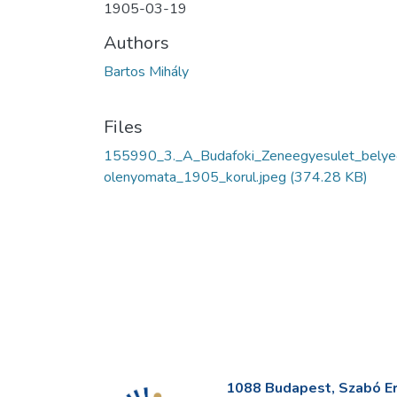
1905-03-19
Authors
Bartos Mihály
Files
155990_3._A_Budafoki_Zeneegyesulet_belye
olenyomata_1905_korul.jpeg
(374.28 KB)
1088 Budapest, Szabó Erv