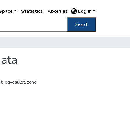
DSpace
Statistics
About us
Log In
Search
mata
t, egyesület, zenei