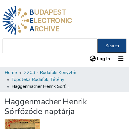
B
UDAPEST
E
LECTRONIC
A
RCHIVE
Search
(current
Log In
Home
2203 - Budafoki Könyvtár
Communities & Collections
Topotéka Budafok, Tétény
All of DSpace
Haggenmacher Henrik Sörfőzöde naptárja
Statistics
Haggenmacher Henrik
About us
Sörfőzöde naptárja