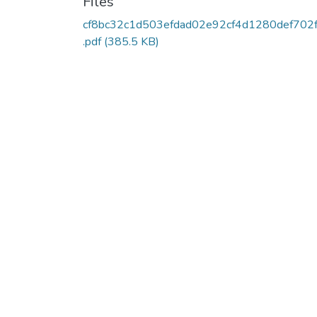
Files
cf8bc32c1d503efdad02e92cf4d1280def702
.pdf
(385.5 KB)