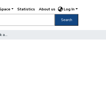
DSpace
Statistics
About us
Log In
Search
Budapesten felére estek az ingatlanárak