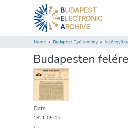
B
UDAPEST
E
LECTRONIC
A
RCHIVE
Home
Budapest Gyűjtemény
Különgyűjt
Budapesten felére
Date
1921-05-04