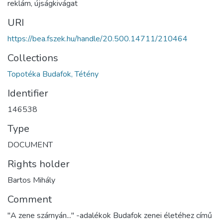
reklám, újságkivágat
URI
https://bea.fszek.hu/handle/20.500.14711/210464
Collections
Topotéka Budafok, Tétény
Identifier
146538
Type
DOCUMENT
Rights holder
Bartos Mihály
Comment
"A zene szárnyán..." -adalékok Budafok zenei életéhez című