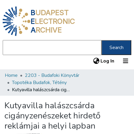
B
UDAPEST
E
LECTRONIC
A
RCHIVE
Search
(current
Log In
Home
2203 - Budafoki Könyvtár
Communities & Collections
Topotéka Budafok, Tétény
All of DSpace
Kutyavilla halászcsárda cigányzenészeket hirdető reklámjai a helyi lapban
Statistics
Kutyavilla halászcsárda
About us
cigányzenészeket hirdető
reklámjai a helyi lapban