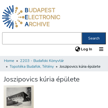
B
UDAPEST
E
LECTRONIC
A
RCHIVE
Search
(current
Log In
Home
2203 - Budafoki Könyvtár
Communities & Collections
Topotéka Budafok, Tétény
Joszipovics kúria épülete
All of DSpace
Joszipovics kúria épülete
Statistics
About us