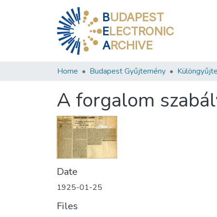
B
UDAPEST
E
LECTRONIC
A
RCHIVE
Home
Budapest Gyűjtemény
Különgyűjt
A forgalom szabály
Date
1925-01-25
Files