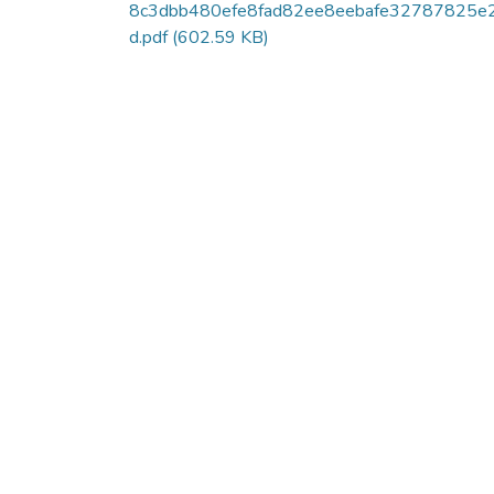
8c3dbb480efe8fad82ee8eebafe32787825e
d.pdf
(602.59 KB)