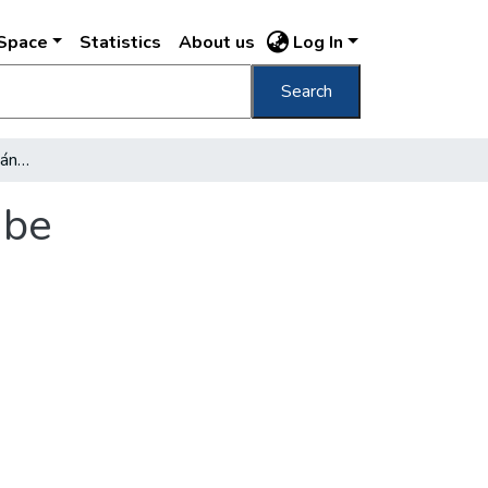
DSpace
Statistics
About us
Log In
Search
A forgalom szabályozásának rendje jól vált be
 be