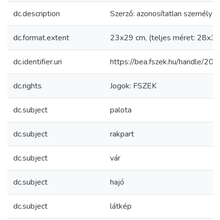
dc.description
Szerző: azonosítatlan személy
dc.format.extent
23x29 cm, (teljes méret: 28x3
dc.identifier.uri
https://bea.fszek.hu/handle/2
dc.rights
Jogok: FSZEK
dc.subject
palota
dc.subject
rakpart
dc.subject
vár
dc.subject
hajó
dc.subject
látkép