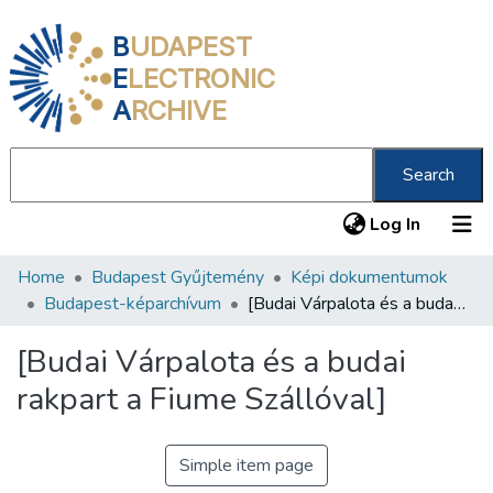
B
UDAPEST
E
LECTRONIC
A
RCHIVE
Search
(current
Log In
Home
Budapest Gyűjtemény
Képi dokumentumok
Communities & Collections
Budapest-képarchívum
[Budai Várpalota és a budai rakpart a Fiume Szállóval]
All of DSpace
[Budai Várpalota és a budai
Statistics
rakpart a Fiume Szállóval]
About us
Simple item page