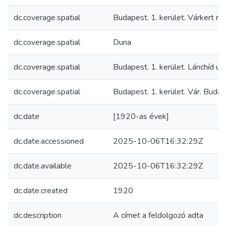
dc.coverage.spatial
Budapest. 1. kerület. Várkert ra
dc.coverage.spatial
Duna
dc.coverage.spatial
Budapest. 1. kerület. Lánchíd ut
dc.coverage.spatial
Budapest. 1. kerület. Vár. Budav
dc.date
[1920-as évek]
dc.date.accessioned
2025-10-06T16:32:29Z
dc.date.available
2025-10-06T16:32:29Z
dc.date.created
1920
dc.description
A címet a feldolgozó adta