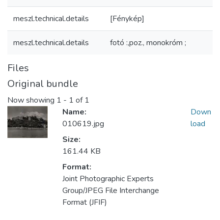
meszl.technical.details
[Fénykép]
meszl.technical.details
fotó :,poz., monokróm ;
Files
Original bundle
Now showing
1 - 1 of 1
Name:
Down
010619.jpg
load
Size:
161.44 KB
Format:
Joint Photographic Experts
Group/JPEG File Interchange
Format (JFIF)