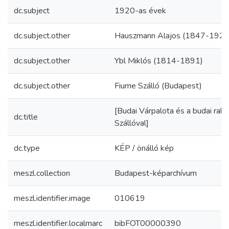
dc.subject
1920-as évek
dc.subject.other
Hauszmann Alajos (1847-1926
dc.subject.other
Ybl Miklós (1814-1891)
dc.subject.other
Fiume Szálló (Budapest)
[Budai Várpalota és a budai rakp
dc.title
Szállóval]
dc.type
KÉP / önálló kép
meszl.collection
Budapest-képarchívum
meszl.identifier.image
010619
meszl.identifier.localmarc
bibFOT00000390