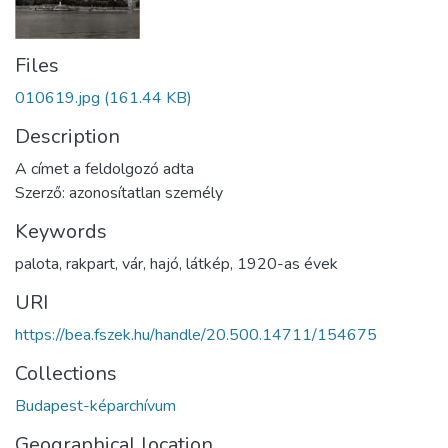
Files
010619.jpg
(161.44 KB)
Description
A címet a feldolgozó adta
Szerző: azonosítatlan személy
Keywords
palota
,
rakpart
,
vár
,
hajó
,
látkép
,
1920-as évek
URI
https://bea.fszek.hu/handle/20.500.14711/154675
Collections
Budapest-képarchívum
Geographical location