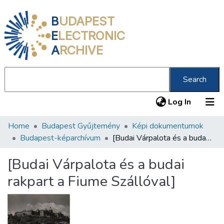
B
UDAPEST
E
LECTRONIC
A
RCHIVE
Search
(current
Log In
Home
Budapest Gyűjtemény
Képi dokumentumok
Communities & Collections
Budapest-képarchívum
[Budai Várpalota és a budai rakpart a Fiume Szállóval]
All of DSpace
[Budai Várpalota és a budai
Statistics
rakpart a Fiume Szállóval]
About us