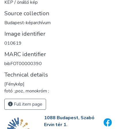
KÉP / önálló kép
Source collection
Budapest-képarchívum
Image identifier
010619
MARC identifier
bibFOT00000390
Technical details
[Fénykép]
fotó :,poz., monokróm ;
Full item page
1088 Budapest, Szabó
Ervin tér 1.