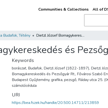
Communities & Collections
All of 
a Budafok, Tétény
Dietzl József Bornagykereskedés és Pezsőgyár Rt. reklámja
nagykereskedés és Pezsőg
Keywords
borászat, Budafok, Dietzl József (1822-1897), Dietzl Józ
Bornagykereskedés és Pezsőgyár Rt., Fővárosi Szabó Erv
Budapest Gyűjtemény, grafika, pezsgő, Ráday utca 25. (IX.
számolócédula
URI
https://bea.fszek.hu/handle/20.500.14711/213859