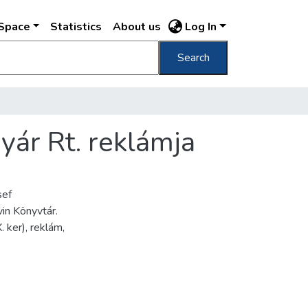
DSpace
Statistics
About us
Log In
Search
yár Rt. reklámja
sef
in Könyvtár.
 ker), reklám,