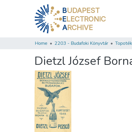
B
UDAPEST
E
LECTRONIC
A
RCHIVE
Home
2203 - Budafoki Könyvtár
Topoték
Dietzl József Bor