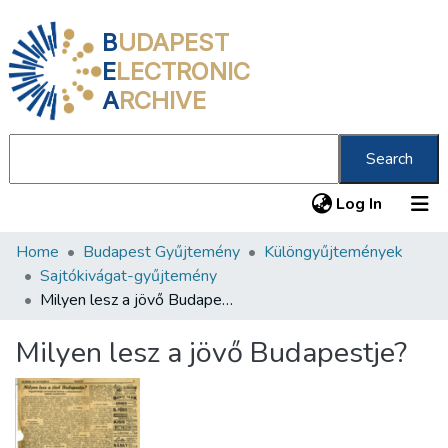
B
UDAPEST
E
LECTRONIC
A
RCHIVE
Search
(current
Log In
Home
Budapest Gyűjtemény
Különgyűjtemények
Communities & Collections
Sajtókivágat-gyűjtemény
All of DSpace
Milyen lesz a jövő Budapestje?
Statistics
Milyen lesz a jövő Budapestje?
About us