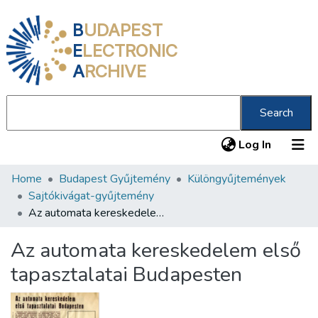
B
UDAPEST
E
LECTRONIC
A
RCHIVE
Search
(current
Log In
Home
Budapest Gyűjtemény
Különgyűjtemények
Communities & Collections
Sajtókivágat-gyűjtemény
All of DSpace
Az automata kereskedelem első tapasztalatai Budapesten
Statistics
Az automata kereskedelem első
About us
tapasztalatai Budapesten