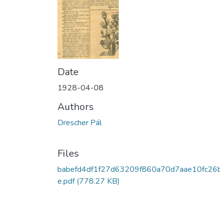
Date
1928-04-08
Authors
Drescher Pál
Files
babefd4df1f27d63209f860a70d7aae10fc26
e.pdf
(778.27 KB)