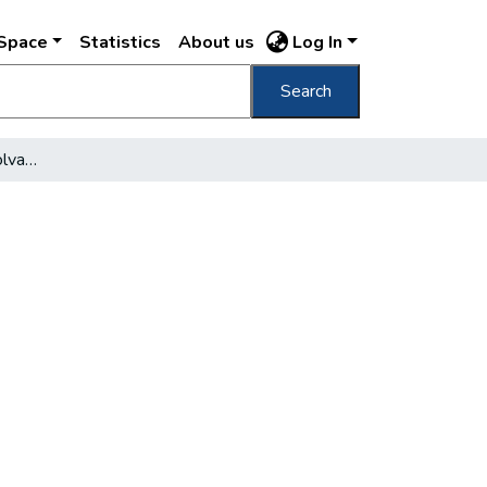
DSpace
Statistics
About us
Log In
Search
Olvasókról, olvasásról, olvasmányról