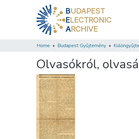
B
UDAPEST
E
LECTRONIC
A
RCHIVE
Home
Budapest Gyűjtemény
Különgyűjt
Olvasókról, olvasá